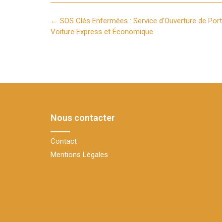
Post
←
SOS Clés Enfermées : Service d’Ouverture de Port
navigation
Voiture Express et Économique
Nous contacter
Contact
Mentions Légales