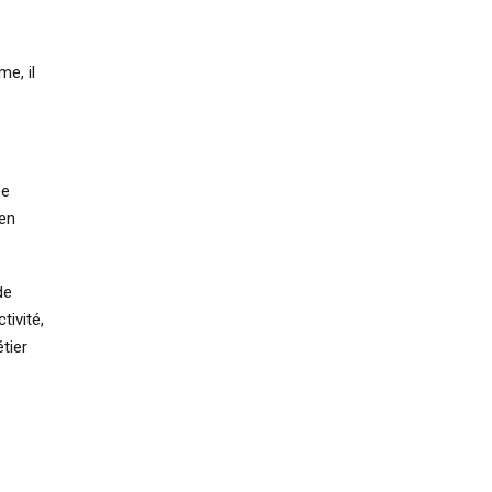
me, il
se
 en
de
tivité,
tier