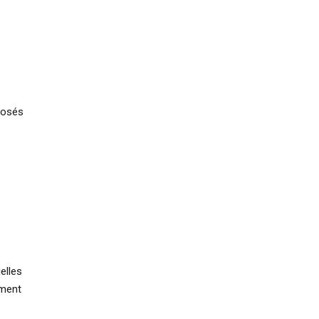
oposés
elles
mment