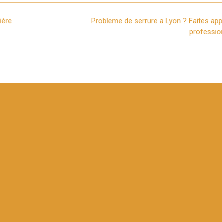
ière
Probleme de serrure a Lyon ? Faites app
professio