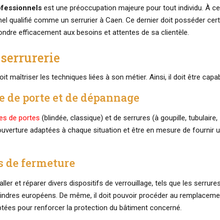
ofessionnels
est une préoccupation majeure pour tout individu. À ce ti
nel qualifié comme un serrurier à Caen. Ce dernier doit posséder cer
ndre efficacement aux besoins et attentes de sa clientèle.
 serrurerie
it maîtriser les techniques liées à son métier. Ainsi, il doit être capab
e de porte et de dépannage
pes de portes
(blindée, classique) et de serrures (à goupille, tubulaire,
’ouverture adaptées à chaque situation et être en mesure de fournir 
s de fermeture
ler et réparer divers dispositifs de verrouillage, tels que les serrure
cylindres européens. De même, il doit pouvoir procéder au remplacem
tées pour renforcer la protection du bâtiment concerné.