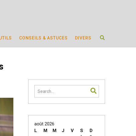
UTILS
CONSEILS & ASTUCES
DIVERS
s
août 2026
L
M
M
J
V
S
D