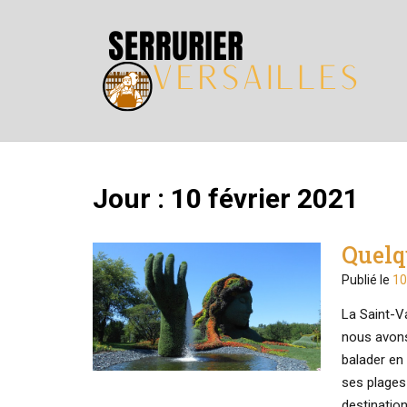
Skip
to
content
Jour :
10 février 2021
Quelq
Publié le
10
La Saint-Va
nous avons
balader en
ses plages
destinatio