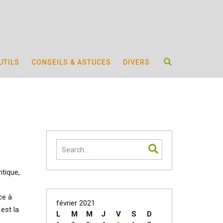
UTILS
CONSEILS & ASTUCES
DIVERS
ntique,
ce à
février 2021
est la
L
M
M
J
V
S
D